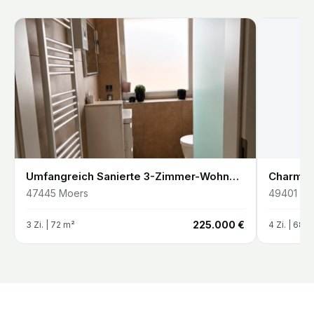
 Malente
Umfangreich Sanierte 3-Zimmer-Wohnung mit Balkon und Klimaanlage in Moers Utfort
47445
Moers
49401
Da
€
225.000 €
3
Zi. |
72
m²
4
Zi. |
68
m