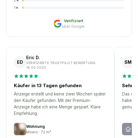
2
★
1
★
Verifiziert
über Google
Eric D.
S
ED
SM
VERIFIZIERTE TRUSTPILOT BEWERTUNG ·
V
16.02.2023
1
Käufer in 13 Tagen gefunden
Sehr p
Anzeige erstellt und keine zwei Wochen später
Das erst
den Käufer gefunden. Mit der Premium-
habe – 
Anzeige habe ich eine Menge gespart. Klare
gemacht
Empfehlung.
Wohnung
H
Moers · 72 m²
Wi