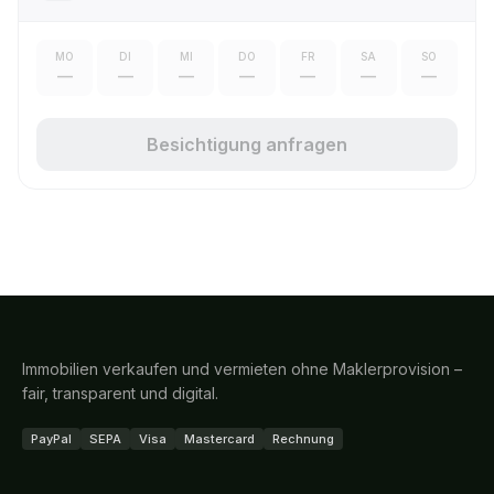
MO
DI
MI
DO
FR
SA
SO
—
—
—
—
—
—
—
Besichtigung anfragen
Immobilien verkaufen und vermieten ohne Maklerprovision –
fair, transparent und digital.
PayPal
SEPA
Visa
Mastercard
Rechnung