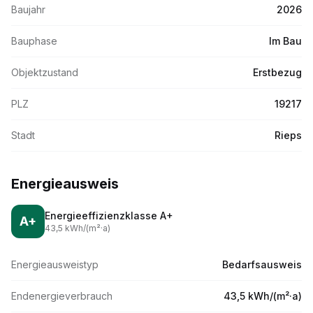
Baujahr
2026
Bauphase
Im Bau
Objektzustand
Erstbezug
PLZ
19217
Stadt
Rieps
Energieausweis
Energieeffizienzklasse
A+
A+
43,5
kWh/(m
²·
a)
Energieausweistyp
Bedarfsausweis
Endenergieverbrauch
43,5 kWh/(m²·a)