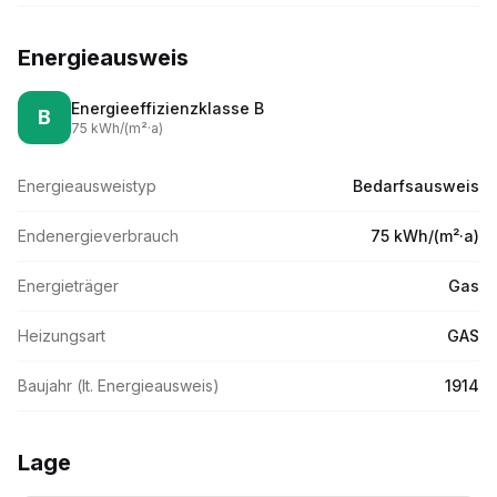
Energieausweis
Energieeffizienzklasse
B
B
75
kWh/(m
²·
a)
Energieausweistyp
Bedarfsausweis
Endenergieverbrauch
75 kWh/(m²·a)
Energieträger
Gas
Heizungsart
GAS
Baujahr (lt. Energieausweis)
1914
Lage