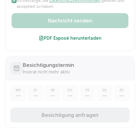
Ich bestätige, die
Datenschutzbestimmungen
gelesen und
akzeptiert zu haben.
Nachricht senden
PDF Exposé herunterladen
Besichtigungstermin
Inserat nicht mehr aktiv
MO
DI
MI
DO
FR
SA
SO
—
—
—
—
—
—
—
Besichtigung anfragen