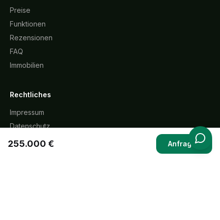
Preise
Funktionen
Rezensionen
FAQ
Immobilien
Rechtliches
Impressum
Datenschutz
AGB
255.000 €
Anfragen
Widerrufsbelehrung
Cookie-Richtlinie
KI-Transparenz
Kontakt