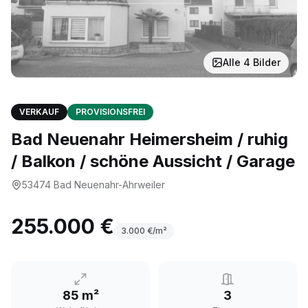
Alle
4
Bilder
VERKAUF
PROVISIONSFREI
Bad Neuenahr Heimersheim / ruhig
/ Balkon / schöne Aussicht / Garage
53474
Bad Neuenahr-Ahrweiler
255.000 €
3.000
€/m²
85 m²
3