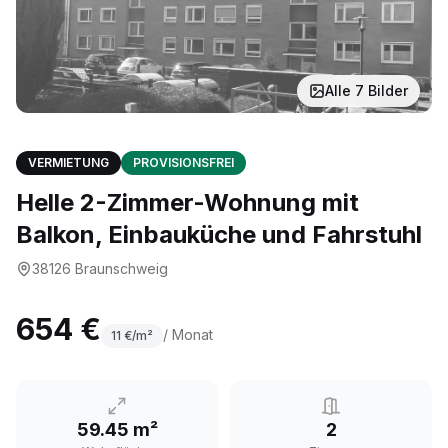
Alle
7
Bilder
VERMIETUNG
PROVISIONSFREI
Helle 2-Zimmer-Wohnung mit
Balkon, Einbauküche und Fahrstuhl
38126
Braunschweig
654 €
/ Monat
11
€/m²
59.45 m²
2