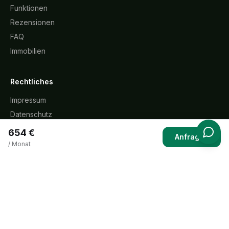
Funktionen
Rezensionen
FAQ
Immobilien
Rechtliches
Impressum
Datenschutz
AGB
654 €
Anfragen
Widerrufsbelehrung
/ Monat
Cookie-Richtlinie
KI-Transparenz
Kontakt
support@123provisionsfrei.de