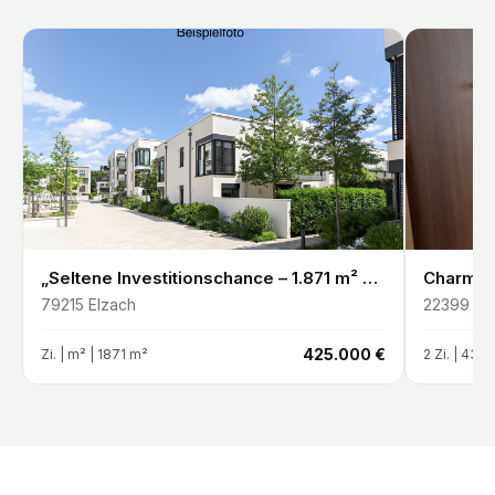
„Seltene Investitionschance – 1.871 m² Entwicklungsgrundstück in Elzach-Oberprechtal“
79215
Elzach
22399
Ha
€
425.000 €
Zi. |
m²
| 1871 m²
2
Zi. |
43.5