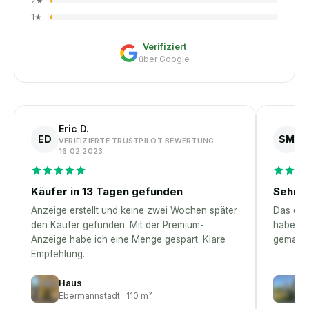
2
★
1
★
Verifiziert
über Google
Eric D.
S
ED
SM
VERIFIZIERTE TRUSTPILOT BEWERTUNG ·
V
16.02.2023
1
Käufer in 13 Tagen gefunden
Sehr p
Anzeige erstellt und keine zwei Wochen später
Das erst
den Käufer gefunden. Mit der Premium-
habe – 
Anzeige habe ich eine Menge gespart. Klare
gemacht
Empfehlung.
Haus
H
Ebermannstadt · 110 m²
D