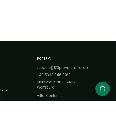
Kontakt
support@123provisionsfrei.de
+49 5363 946 9180
Meinstraße 48, 38448
Wolfsburg
hrung
Hilfe-Center →
ie
Verträge hier kündigen