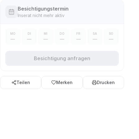
Besichtigungstermin
Inserat nicht mehr aktiv
MO
DI
MI
DO
FR
SA
SO
—
—
—
—
—
—
—
Besichtigung anfragen
Teilen
Merken
Drucken