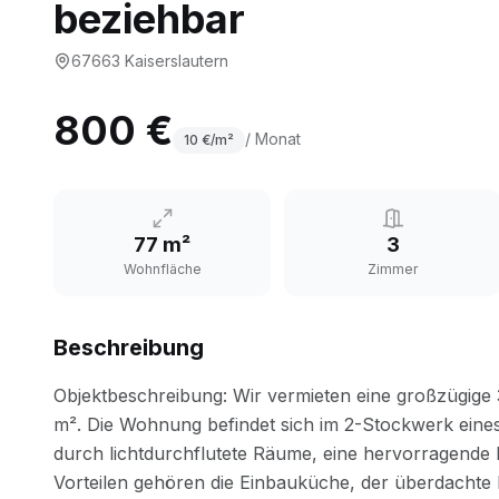
beziehbar
67663
Kaiserslautern
800 €
/ Monat
10
€/m²
77 m²
3
Wohnfläche
Zimmer
Beschreibung