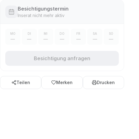
Besichtigungstermin
Inserat nicht mehr aktiv
MO
DI
MI
DO
FR
SA
SO
—
—
—
—
—
—
—
Besichtigung anfragen
Teilen
Merken
Drucken