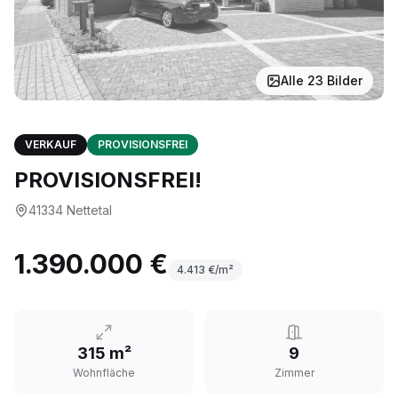
Alle
23
Bilder
VERKAUF
PROVISIONSFREI
PROVISIONSFREI!
41334
Nettetal
1.390.000 €
4.413
€/m²
315 m²
9
Wohnfläche
Zimmer