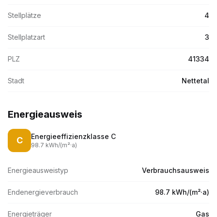
Stellplätze
4
Stellplatzart
3
PLZ
41334
Stadt
Nettetal
Energieausweis
Energieeffizienzklasse
C
C
98.7
kWh/(m
²·
a)
Energieausweistyp
Verbrauchsausweis
Endenergieverbrauch
98.7 kWh/(m²·a)
Energieträger
Gas