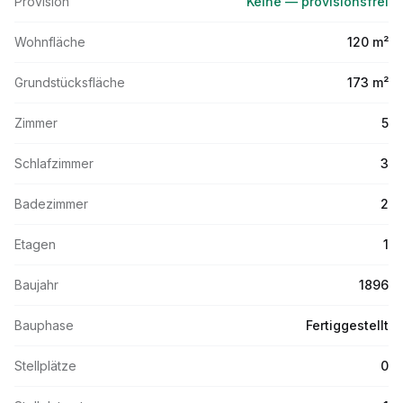
Provision
Keine — provisionsfrei
Wohnfläche
120 m²
Grundstücksfläche
173 m²
Zimmer
5
Schlafzimmer
3
Badezimmer
2
Etagen
1
Baujahr
1896
Bauphase
Fertiggestellt
Stellplätze
0