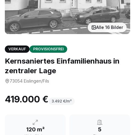
Alle
16
Bilder
VERKAUF
PROVISIONSFREI
Kernsaniertes Einfamilienhaus in
zentraler Lage
73054
Eislingen/Fils
419.000 €
3.492
€/m²
120 m²
5