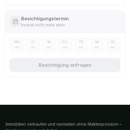
Besichtigungstermin
Inserat nicht mehr aktiv
MO
DI
MI
DO
FR
SA
SO
—
—
—
—
—
—
—
Besichtigung anfragen
Immobilien verkaufen und vermieten ohne Maklerprovision –