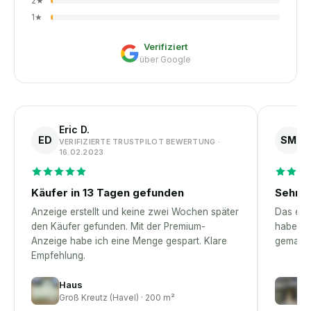
2
★
1
★
Verifiziert
über Google
Eric D.
S
ED
SM
VERIFIZIERTE TRUSTPILOT BEWERTUNG ·
V
16.02.2023
1
Käufer in 13 Tagen gefunden
Sehr p
Anzeige erstellt und keine zwei Wochen später
Das erst
den Käufer gefunden. Mit der Premium-
habe – 
Anzeige habe ich eine Menge gespart. Klare
gemacht
Empfehlung.
Haus
H
Groß Kreutz (Havel) · 200 m²
G