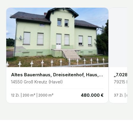
Altes Bauernhaus, Dreiseitenhof, Haus, Stadtvilla
14550
Groß Kreutz (Havel)
79215
Elz
€
480.000 €
12
Zi. |
200
m²
| 2000 m²
37
Zi. |
m²