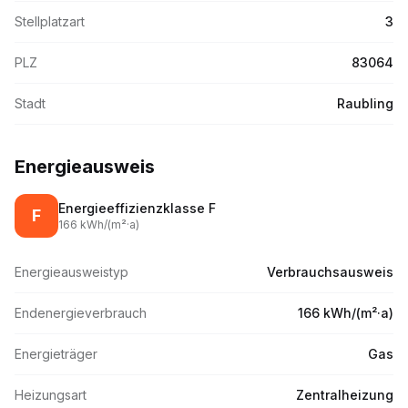
Stellplatzart
3
PLZ
83064
Stadt
Raubling
Energieausweis
Energieeffizienzklasse
F
F
166
kWh/(m
²·
a)
Energieausweistyp
Verbrauchsausweis
Endenergieverbrauch
166 kWh/(m²·a)
Energieträger
Gas
Heizungsart
Zentralheizung