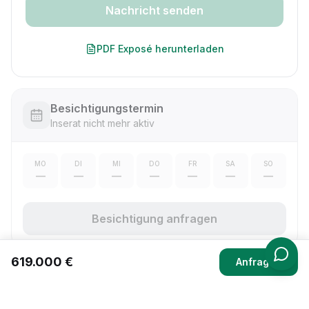
Nachricht senden
PDF Exposé herunterladen
Besichtigungstermin
Inserat nicht mehr aktiv
MO
DI
MI
DO
FR
SA
SO
—
—
—
—
—
—
—
Besichtigung anfragen
619.000 €
Anfragen