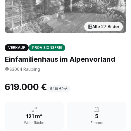
Alle
27
Bilder
VERKAUF
PROVISIONSFREI
Einfamilienhaus im Alpenvorland
83064
Raubling
619.000 €
5.116
€/m²
121 m²
5
Wohnfläche
Zimmer