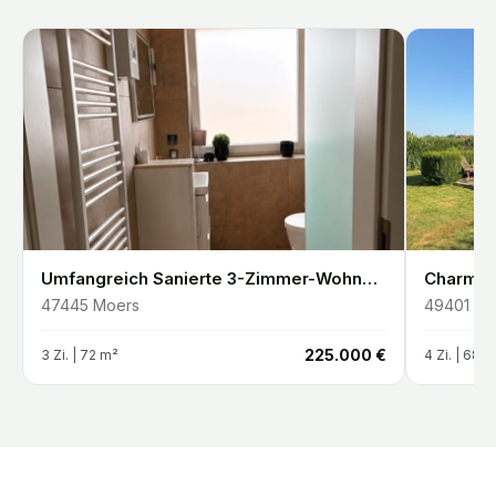
 Malente
Umfangreich Sanierte 3-Zimmer-Wohnung mit Balkon und Klimaanlage in Moers Utfort
47445
Moers
49401
Da
€
225.000 €
3
Zi. |
72
m²
4
Zi. |
68
m