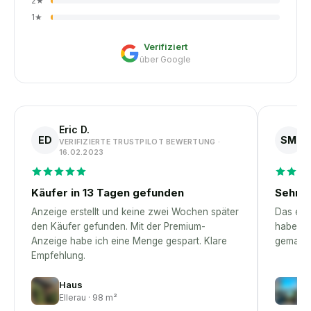
2
★
1
★
Verifiziert
über Google
Eric D.
S
ED
SM
VERIFIZIERTE TRUSTPILOT BEWERTUNG ·
V
16.02.2023
1
Käufer in 13 Tagen gefunden
Sehr p
Anzeige erstellt und keine zwei Wochen später
Das erst
den Käufer gefunden. Mit der Premium-
habe – 
Anzeige habe ich eine Menge gespart. Klare
gemacht
Empfehlung.
Haus
W
Ellerau · 98 m²
M