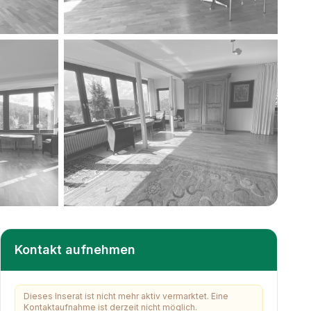
+
36
weitere
Kontakt aufnehmen
Dieses Inserat ist nicht mehr aktiv vermarktet. Eine
Kontaktaufnahme ist derzeit nicht möglich.