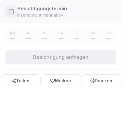
Besichtigungstermin
Inserat nicht mehr aktiv
MO
DI
MI
DO
FR
SA
SO
—
—
—
—
—
—
—
Besichtigung anfragen
Teilen
Merken
Drucken