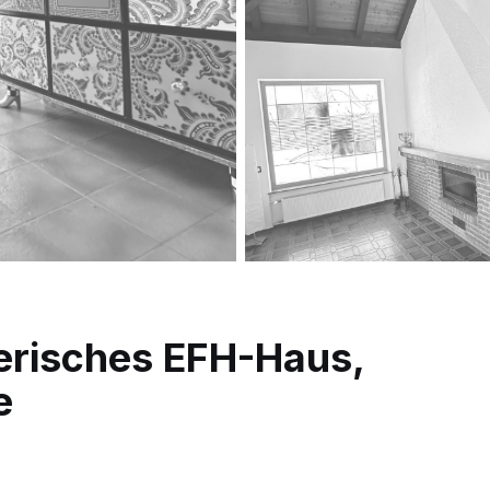
erisches EFH-Haus,
e