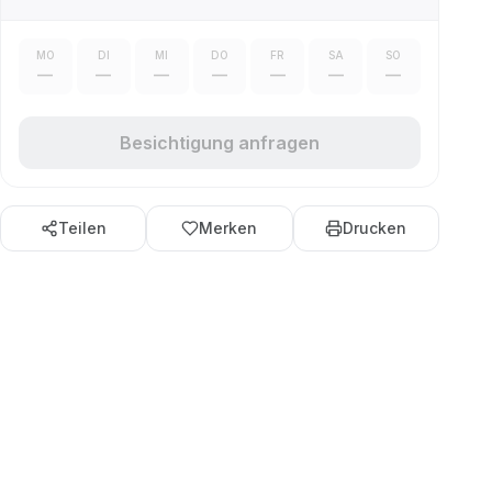
MO
DI
MI
DO
FR
SA
SO
—
—
—
—
—
—
—
Besichtigung anfragen
Teilen
Merken
Drucken