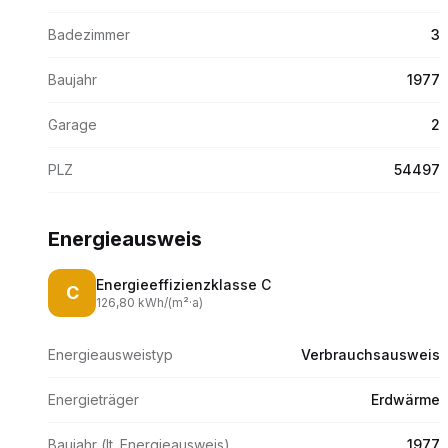
Badezimmer
3
Baujahr
1977
Garage
2
PLZ
54497
Energieausweis
Energieeffizienzklasse
C
C
126,80
kWh/(m
²·
a)
Energieausweistyp
Verbrauchsausweis
Energieträger
Erdwärme
Baujahr (lt. Energieausweis)
1977