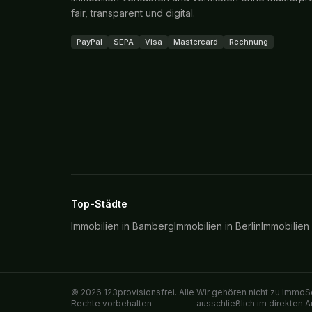
fair, transparent und digital.
PayPal
SEPA
Visa
Mastercard
Rechnung
Top-Städte
Immobilien in
Bamberg
Immobilien in
Berlin
Immobilien
©
2026
123provisionsfrei. Alle
Wir gehören nicht zu ImmoSc
Rechte vorbehalten.
ausschließlich im direkten