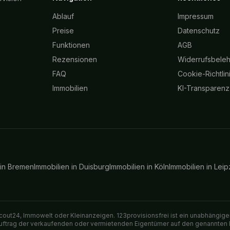
Ablauf
Impressum
Preise
Datenschutz
Funktionen
AGB
Rezensionen
Widerrufsbele
FAQ
Cookie-Richtlin
Immobilien
KI-Transparenz
 in
Bremen
Immobilien in
Duisburg
Immobilien in
Köln
Immobilien in
Leip
out24, Immowelt oder Kleinanzeigen. 123provisionsfrei ist ein unabhängiger
 Auftrag der verkaufenden oder vermietenden Eigentümer auf den genannten 