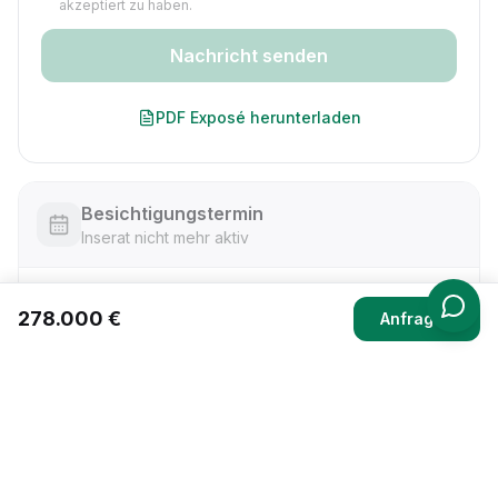
akzeptiert zu haben.
Nachricht senden
PDF Exposé herunterladen
Besichtigungstermin
Inserat nicht mehr aktiv
MO
DI
MI
DO
FR
SA
SO
278.000 €
Anfragen
—
—
—
—
—
—
—
Besichtigung anfragen