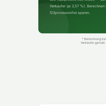
Verkäufer (je 3,57 %). Berechnen Si
123provisionsfrei sparen.
* Berechnung basi
Verkäufer gemäß 