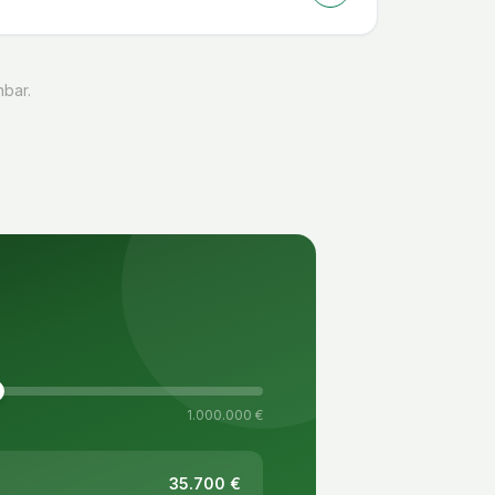
hbar.
1.000.000 €
35.700
€