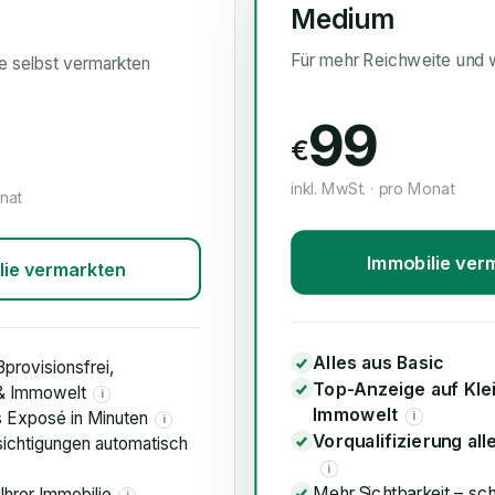
Medium
Für mehr Reichweite und 
ie selbst vermarkten
99
€
inkl. MwSt. · pro Monat
onat
Immobilie ver
lie vermarkten
Alles aus Basic
3provisionsfrei,
Top-Anzeige auf Kle
 & Immowelt
i
Immowelt
s Exposé in Minuten
i
i
Vorqualifizierung all
ichtigungen automatisch
i
Mehr Sichtbarkeit – sc
Ihrer Immobilie