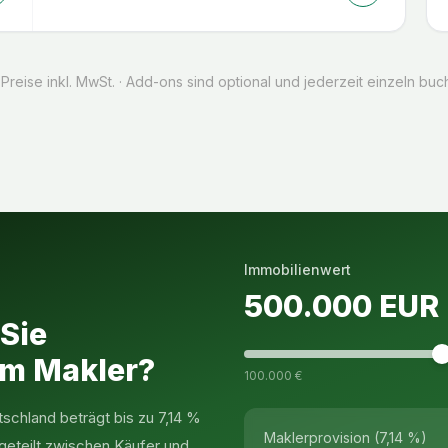
 Preise inkl. MwSt. · Add-ons sind optional und jederzeit einzeln buc
Immobilienwert
500.000
EUR
 Sie
em Makler?
100.000 €
tschland beträgt bis zu 7,14 %
Maklerprovision (7,14 %)
geteilt zwischen Käufer und