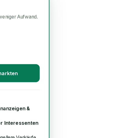
weniger Aufwand.
markten
inanzeigen &
er Interessenten
hnellere Verkäufe