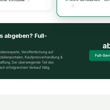
i
i
es abgeben? Full-
a
ilienexperte, Veröffentlichung auf
Full-Ser
bilienportalen, Kaufpreisverhandlung &
ffung. Der überwiegende Teil des
ach erfolgreichem Verkauf fällig.