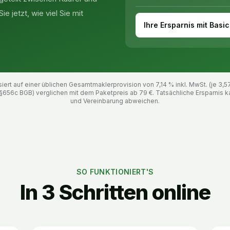
e jetzt, wie viel Sie mit
Ihre Ersparnis mit Basic
ert auf einer üblichen Gesamtmaklerprovision von 7,14 % inkl. MwSt. (je 3,5
§656c BGB) verglichen mit dem Paketpreis ab
79
€. Tatsächliche Ersparnis k
und Vereinbarung abweichen.
SO FUNKTIONIERT'S
In 3 Schritten online