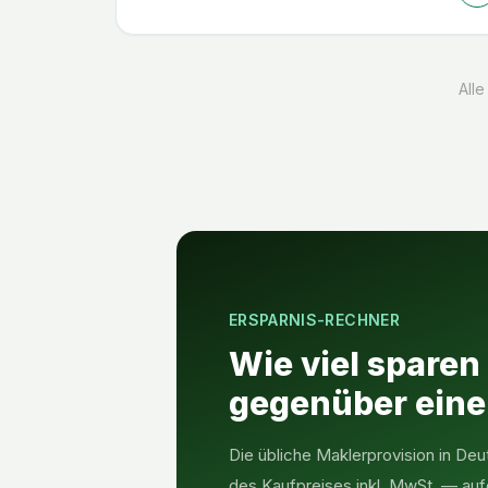
Alle
ERSPARNIS-RECHNER
Wie viel sparen
gegenüber ein
Die übliche Maklerprovision in Deu
des Kaufpreises inkl. MwSt. — auf