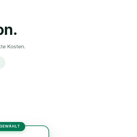
on.
kte Kosten.
 GEWÄHLT