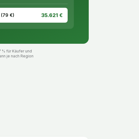
35.621
€
 (
79
€)
7 % für Käufer und
ann je nach Region