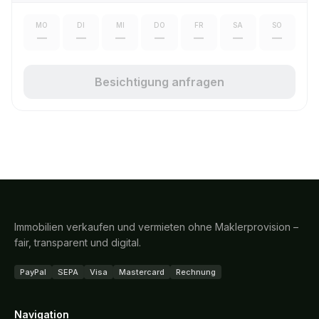
MO
DI
MI
DO
FR
SA
SO
—
—
—
—
—
—
—
Besichtigung anfragen
Immobilien verkaufen und vermieten ohne Maklerprovision –
fair, transparent und digital.
PayPal
SEPA
Visa
Mastercard
Rechnung
Navigation