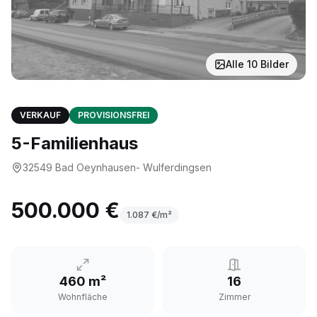
Alle
10
Bilder
VERKAUF
PROVISIONSFREI
5-Familienhaus
32549
Bad Oeynhausen- Wulferdingsen
500.000 €
1.087
€/m²
460 m²
16
Wohnfläche
Zimmer