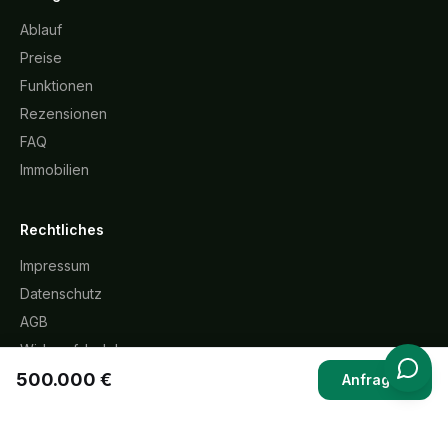
Ablauf
Preise
Funktionen
Rezensionen
FAQ
Immobilien
Rechtliches
Impressum
Datenschutz
AGB
Widerrufsbelehrung
500.000 €
Cookie-Richtlinie
Anfragen
KI-Transparenz