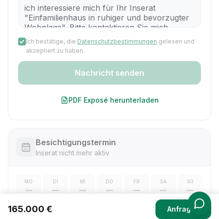
Ich bestätige, die
Datenschutzbestimmungen
gelesen und
akzeptiert zu haben.
Nachricht senden
PDF Exposé herunterladen
Besichtigungstermin
Inserat nicht mehr aktiv
MO
DI
MI
DO
FR
SA
SO
—
—
—
—
—
—
—
165.000 €
Anfragen