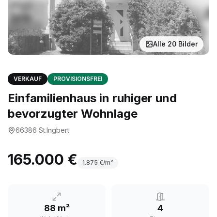
Alle
20
Bilder
VERKAUF
PROVISIONSFREI
Einfamilienhaus in ruhiger und
bevorzugter Wohnlage
66386
St.Ingbert
165.000 €
1.875
€/m²
88 m²
4