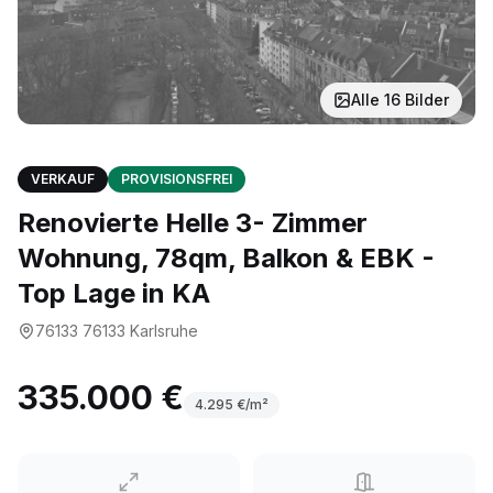
Alle
16
Bilder
VERKAUF
PROVISIONSFREI
Renovierte Helle 3- Zimmer
Wohnung, 78qm, Balkon & EBK -
Top Lage in KA
76133
76133 Karlsruhe
335.000 €
4.295
€/m²