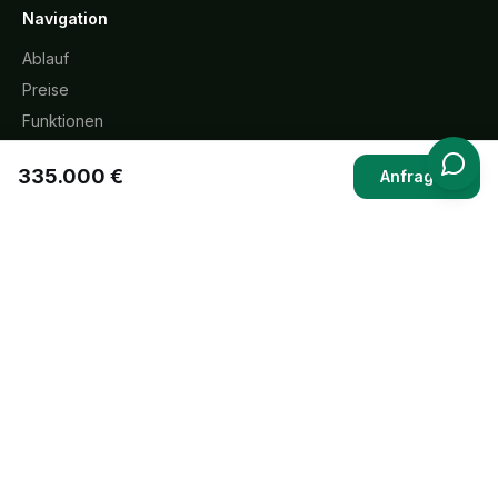
Navigation
Ablauf
Preise
Funktionen
Rezensionen
335.000 €
Anfragen
FAQ
Immobilien
Rechtliches
Impressum
Datenschutz
AGB
Widerrufsbelehrung
Cookie-Richtlinie
KI-Transparenz