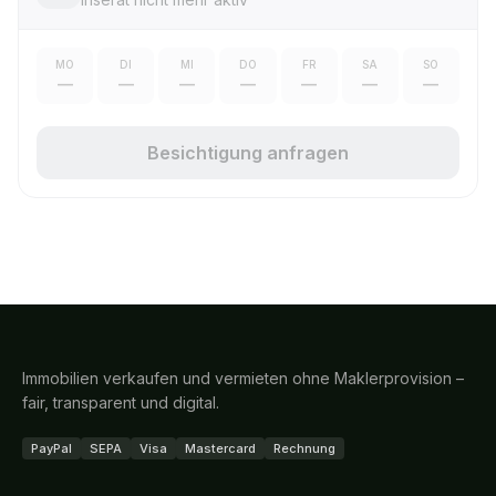
MO
DI
MI
DO
FR
SA
SO
—
—
—
—
—
—
—
Besichtigung anfragen
Immobilien verkaufen und vermieten ohne Maklerprovision –
fair, transparent und digital.
PayPal
SEPA
Visa
Mastercard
Rechnung