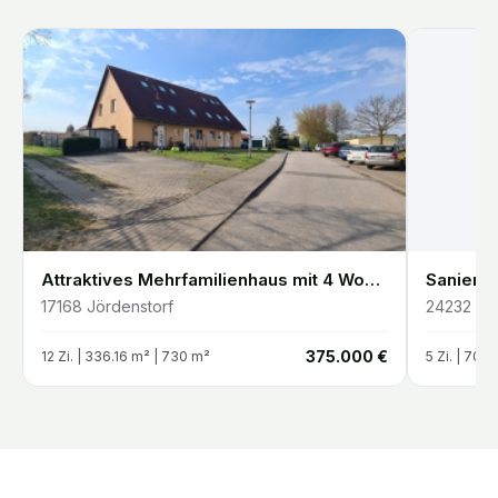
Attraktives Mehrfamilienhaus mit 4 Wohneinheiten Vollvermietet & gepflegt
17168
Jördenstorf
24232
Sc
€
375.000 €
12
Zi. |
336.16
m²
| 730 m²
5
Zi. |
70
m