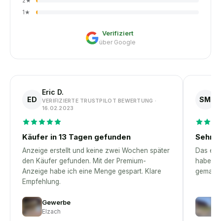
2
★
1
★
Verifiziert
über Google
Eric D.
S
ED
SM
VERIFIZIERTE TRUSTPILOT BEWERTUNG ·
V
16.02.2023
1
Käufer in 13 Tagen gefunden
Sehr p
Anzeige erstellt und keine zwei Wochen später
Das erst
den Käufer gefunden. Mit der Premium-
habe – 
Anzeige habe ich eine Menge gespart. Klare
gemacht
Empfehlung.
Gewerbe
A
Elzach
Jö