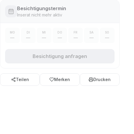
Besichtigungstermin
Inserat nicht mehr aktiv
MO
DI
MI
DO
FR
SA
SO
—
—
—
—
—
—
—
Besichtigung anfragen
Teilen
Merken
Drucken