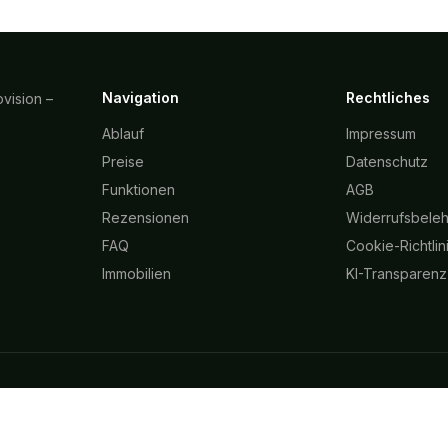
Navigation
Rechtliches
vision –
Ablauf
Impressum
Preise
Datenschutz
Funktionen
AGB
Rezensionen
Widerrufsbele
FAQ
Cookie-Richtlin
Immobilien
KI-Transparenz
 in
Bremen
Immobilien in
Duisburg
Immobilien in
Köln
Immobilien in
Leip