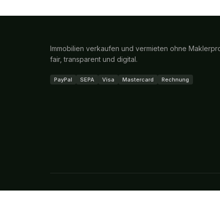
Immobilien verkaufen und vermieten ohne Maklerpro
fair, transparent und digital.
PayPal
SEPA
Visa
Mastercard
Rechnung
Top-Städte
Immobilien in
Berlin
Immobilien in
Bamberg
Immobilien