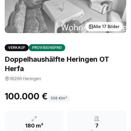
Alle
17
Bilder
VERKAUF
PROVISIONSFREI
Doppelhaushälfte Heringen OT
Herfa
36266
Heringen
100.000 €
556
€/m²
180 m²
7