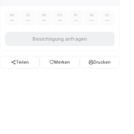
MO
DI
MI
DO
FR
SA
SO
—
—
—
—
—
—
—
Besichtigung anfragen
Teilen
Merken
Drucken