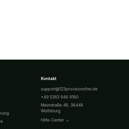
Kontakt
support@123provisionsfrei.de
+49 5363 946 9180
Meinstraße 48, 38448
Wolfsburg
hrung
Hilfe-Center →
ie