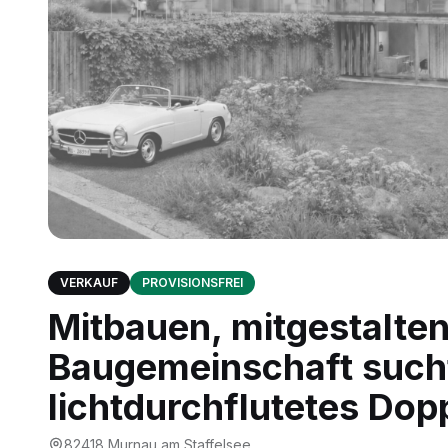
VERKAUF
PROVISIONSFREI
Mitbauen, mitgestalte
Baugemeinschaft such
lichtdurchflutetes Do
82418
Murnau am Staffelsee