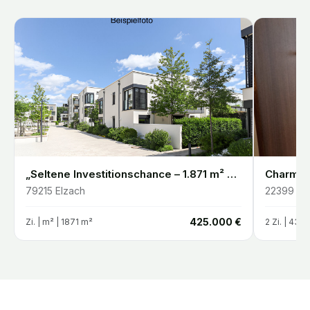
„Seltene Investitionschance – 1.871 m² Entwicklungsgrundstück in Elzach-Oberprechtal“
79215
Elzach
22399
Ha
€
425.000 €
Zi. |
m²
| 1871 m²
2
Zi. |
43.5