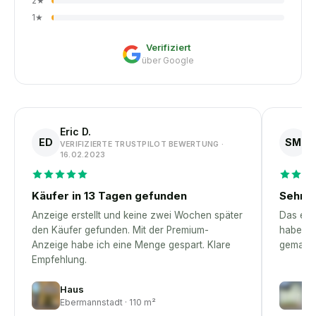
2
★
1
★
Verifiziert
über Google
Eric D.
S
ED
SM
VERIFIZIERTE TRUSTPILOT BEWERTUNG ·
V
16.02.2023
1
Käufer in 13 Tagen gefunden
Sehr p
Anzeige erstellt und keine zwei Wochen später
Das erst
den Käufer gefunden. Mit der Premium-
habe – 
Anzeige habe ich eine Menge gespart. Klare
gemacht
Empfehlung.
Haus
H
Ebermannstadt · 110 m²
Gr