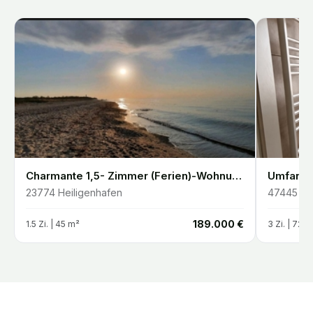
Charmante 1,5- Zimmer (Ferien)-Wohnung mit Balkon nahe Ostseestrand in Heiligenhafen
23774
Heiligenhafen
47445
Mo
€
189.000 €
1.5
Zi. |
45
m²
3
Zi. |
72
m