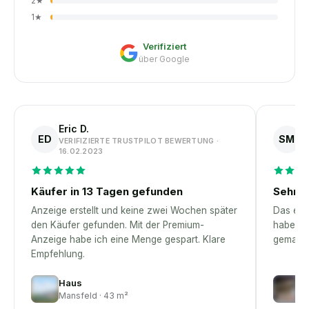
2
★
1
★
Verifiziert
über Google
Eric D.
S
ED
SM
VERIFIZIERTE TRUSTPILOT BEWERTUNG ·
V
16.02.2023
1
Käufer in 13 Tagen gefunden
Sehr p
Anzeige erstellt und keine zwei Wochen später
Das erst
den Käufer gefunden. Mit der Premium-
habe – 
Anzeige habe ich eine Menge gespart. Klare
gemacht
Empfehlung.
Haus
G
Mansfeld · 43 m²
E