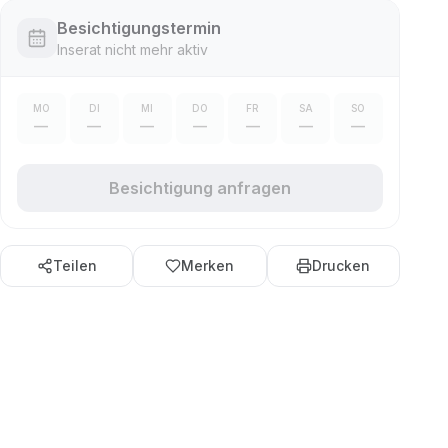
Besichtigungstermin
Inserat nicht mehr aktiv
MO
DI
MI
DO
FR
SA
SO
—
—
—
—
—
—
—
Besichtigung anfragen
Teilen
Merken
Drucken