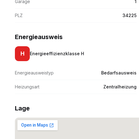
Garage
1
PLZ
34225
Energieausweis
H
Energieeffizienzklasse
H
Energieausweistyp
Bedarfsausweis
Heizungsart
Zentralheizung
Lage