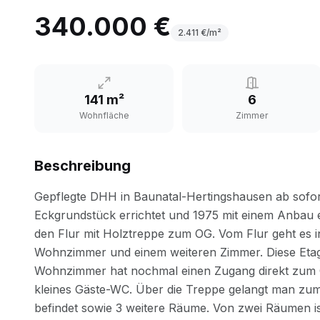
340.000 €
2.411
€/m²
141 m²
6
Wohnfläche
Zimmer
Beschreibung