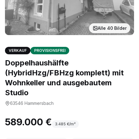
Alle
40
Bilder
VERKAUF
PROVISIONSFREI
Doppelhaushälfte
(HybridHzg/FBHzg komplett) mit
Wohnkeller und ausgebautem
Studio
63546
Hammersbach
589.000 €
3.485
€/m²