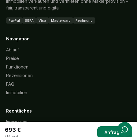
Immobilien verkaufen und vermieten ohne Maklerprovision –
fair, transparent und digital.
PayPal
SEPA
Visa
Mastercard
Rechnung
Navigation
Ablauf
Preise
Funktionen
Rezensionen
FAQ
Immobilien
Rechtliches
Impressum
693 €
Datenschutz
Anfragen
/ Monat