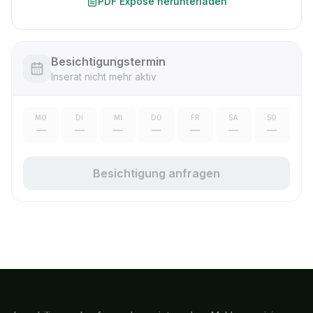
PDF Exposé herunterladen
Besichtigungstermin
Inserat nicht mehr aktiv
MO
DI
MI
DO
FR
SA
SO
—
—
—
—
—
—
—
Besichtigung anfragen