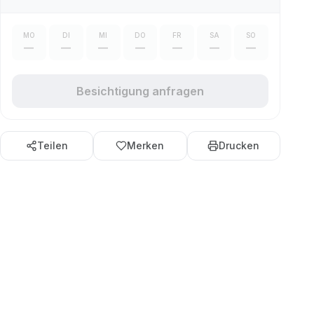
MO
DI
MI
DO
FR
SA
SO
—
—
—
—
—
—
—
Besichtigung anfragen
Teilen
Merken
Drucken