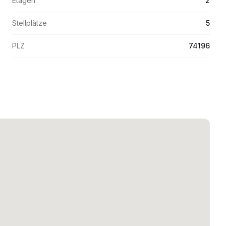
Etagen
2
Stellplätze
5
PLZ
74196