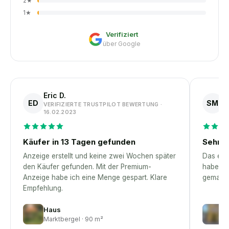
2
★
1
★
Verifiziert
über Google
Eric D.
S
ED
SM
VERIFIZIERTE TRUSTPILOT BEWERTUNG ·
V
16.02.2023
1
Käufer in 13 Tagen gefunden
Sehr p
Anzeige erstellt und keine zwei Wochen später
Das erst
den Käufer gefunden. Mit der Premium-
habe – 
Anzeige habe ich eine Menge gespart. Klare
gemacht
Empfehlung.
Haus
H
Marktbergel · 90 m²
Eb