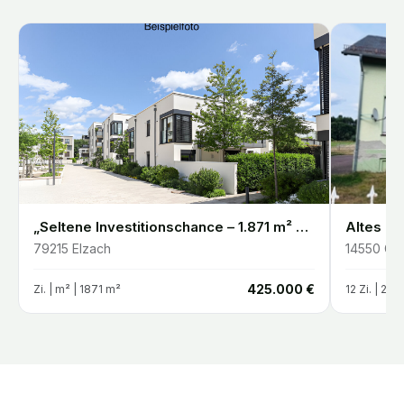
„Seltene Investitionschance – 1.871 m² Entwicklungsgrundstück in Elzach-Oberprechtal“
79215
Elzach
14550
Gro
€
425.000 €
Zi. |
m²
| 1871 m²
12
Zi. |
200