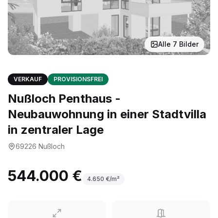
Alle
7
Bilder
VERKAUF
PROVISIONSFREI
Nußloch Penthaus -
Neubauwohnung in einer Stadtvilla
in zentraler Lage
69226
Nußloch
544.000 €
4.650
€/m²