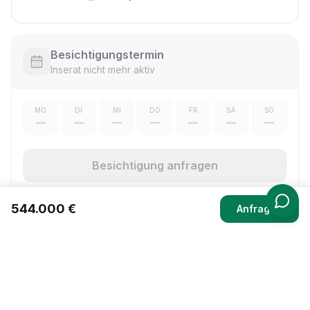
Besichtigungstermin
Inserat nicht mehr aktiv
MO
DI
MI
DO
FR
SA
SO
—
—
—
—
—
—
—
Besichtigung anfragen
544.000 €
Anfragen
Immobilien verkaufen und vermieten ohne Maklerprovision –