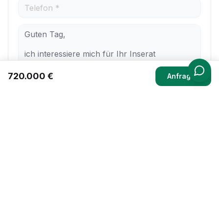
720.000 €
Anfragen
Ich bestätige, die
Datenschutzbestimmungen
gelesen und
akzeptiert zu haben.
Nachricht senden
PDF Exposé herunterladen
Besichtigungstermin
Inserat nicht mehr aktiv