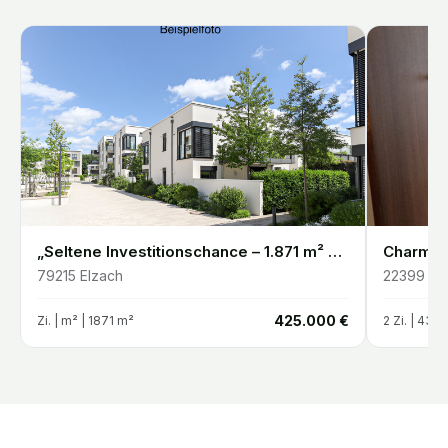
„Seltene Investitionschance – 1.871 m² Entwicklungsgrundstück in Elzach-Oberprechtal“
79215
Elzach
22399
Ha
€
425.000 €
Zi. |
m²
| 1871 m²
2
Zi. |
43.5