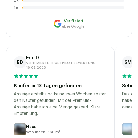
2
★
1
★
Verifiziert
über Google
Eric D.
S
ED
SM
VERIFIZIERTE TRUSTPILOT BEWERTUNG ·
V
16.02.2023
1
Käufer in 13 Tagen gefunden
Sehr p
Anzeige erstellt und keine zwei Wochen später
Das erst
den Käufer gefunden. Mit der Premium-
habe – 
Anzeige habe ich eine Menge gespart. Klare
gemacht
Empfehlung.
Haus
H
Wasungen · 160 m²
M