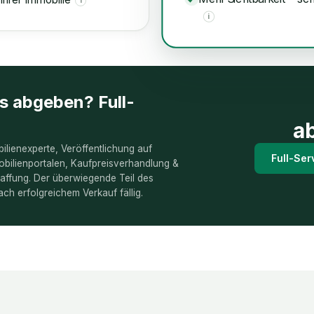
i
i
es abgeben? Full-
a
ilienexperte, Veröffentlichung auf
Full-Ser
bilienportalen, Kaufpreisverhandlung &
ffung. Der überwiegende Teil des
ach erfolgreichem Verkauf fällig.