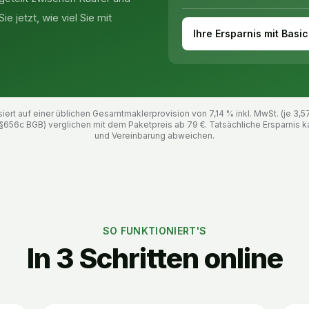
e jetzt, wie viel Sie mit
Ihre Ersparnis mit Basic
ert auf einer üblichen Gesamtmaklerprovision von 7,14 % inkl. MwSt. (je 3,5
§656c BGB) verglichen mit dem Paketpreis ab
79
€. Tatsächliche Ersparnis k
und Vereinbarung abweichen.
SO FUNKTIONIERT'S
In 3 Schritten online