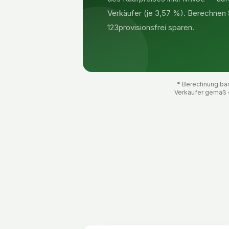
Verkäufer (je 3,57 %). Berechnen Si
123provisionsfrei sparen.
* Berechnung basi
Verkäufer gemäß 