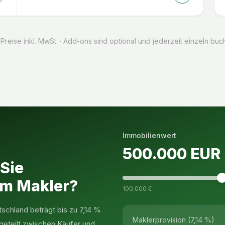
 Preise inkl. MwSt. · Add-ons sind optional und jederzeit einzeln buc
Immobilienwert
500.000
EUR
 Sie
em Makler?
100.000 €
tschland beträgt bis zu 7,14 %
Maklerprovision (7,14 %)
geteilt zwischen Käufer und