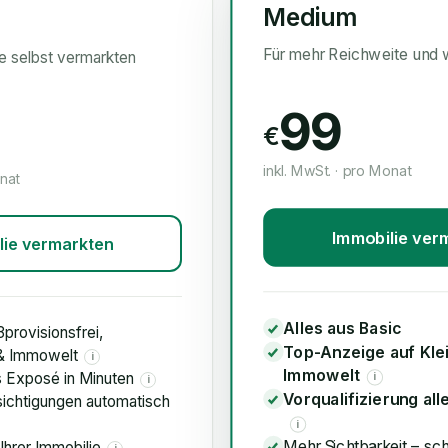
Medium
Für mehr Reichweite und 
ie selbst vermarkten
99
€
inkl. MwSt. · pro Monat
onat
Immobilie ver
lie vermarkten
Alles aus Basic
3provisionsfrei,
Top-Anzeige auf Kle
 & Immowelt
i
Immowelt
s Exposé in Minuten
i
i
Vorqualifizierung all
ichtigungen automatisch
i
Mehr Sichtbarkeit – sc
Ihrer Immobilie