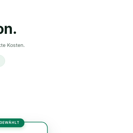
on.
kte Kosten.
 GEWÄHLT