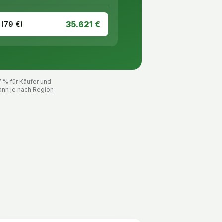
35.621
€
 (
79
€)
7 % für Käufer und
ann je nach Region