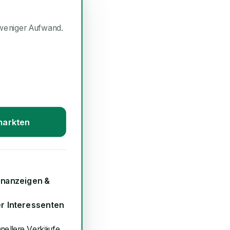
weniger Aufwand.
markten
inanzeigen &
er Interessenten
hnellere Verkäufe