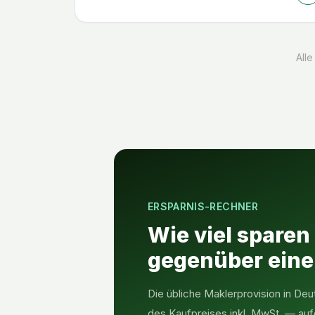
Alle
ERSPARNIS-RECHNER
Wie viel sparen
gegenüber ein
Die übliche Maklerprovision in Deu
des Kaufpreises inkl. MwSt. — auf