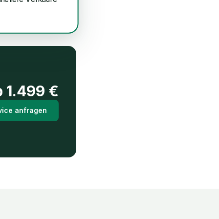
b
1.499
€
vice anfragen