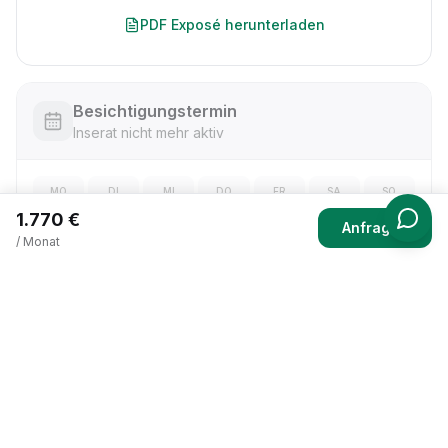
PDF Exposé herunterladen
Besichtigungstermin
Inserat nicht mehr aktiv
MO
DI
MI
DO
FR
SA
SO
—
—
—
—
—
—
—
1.770 €
Anfragen
/ Monat
Besichtigung anfragen