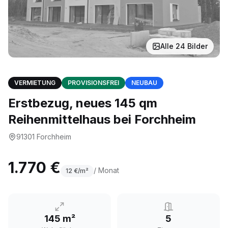
Alle
24
Bilder
VERMIETUNG
PROVISIONSFREI
NEUBAU
Erstbezug, neues 145 qm
Reihenmittelhaus bei Forchheim
91301
Forchheim
1.770 €
/ Monat
12
€/m²
145 m²
5