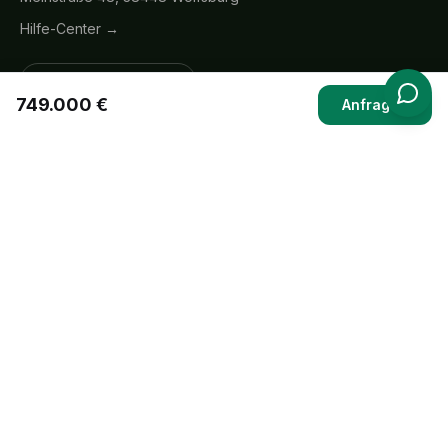
Hilfe-Center →
Verträge hier kündigen
749.000 €
Anfragen
Top-Städte
Immobilien in
Berlin
Immobilien in
Bamberg
Immobilien in
Duisburg
Immobilien in
Hamburg
Immobilien in
Köln
Immobilien in
Leipzig
Alle Regionen →
©
2026
123provisionsfrei. Alle Rechte vorbehalten.
Wir gehören nicht zu ImmoScout24, Immowelt oder Kleinanzeigen.
123provisionsfrei ist ein unabhängiger Vermarktungsservice – wir
inserieren Immobilien ausschließlich im direkten Auftrag der
verkaufenden oder vermietenden Eigentümer auf den genannten
Plattformen.