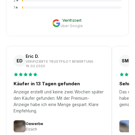
2
★
1
★
Verifiziert
über Google
Eric D.
S
ED
SM
VERIFIZIERTE TRUSTPILOT BEWERTUNG ·
V
16.02.2023
1
Käufer in 13 Tagen gefunden
Sehr p
Anzeige erstellt und keine zwei Wochen später
Das erst
den Käufer gefunden. Mit der Premium-
habe – 
Anzeige habe ich eine Menge gespart. Klare
gemacht
Empfehlung.
Gewerbe
A
Elzach
Jö