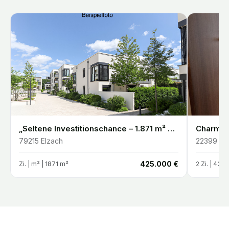
„Seltene Investitionschance – 1.871 m² Entwicklungsgrundstück in Elzach-Oberprechtal“
79215
Elzach
22399
Ha
€
425.000 €
Zi. |
m²
| 1871 m²
2
Zi. |
43.5