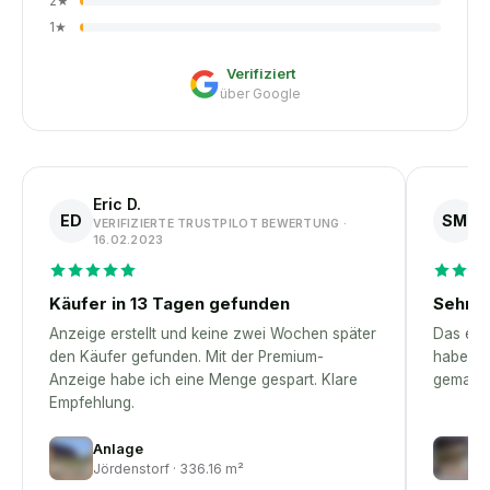
2
★
1
★
Verifiziert
über Google
Eric D.
S
ED
SM
VERIFIZIERTE TRUSTPILOT BEWERTUNG ·
V
16.02.2023
1
Käufer in 13 Tagen gefunden
Sehr p
Anzeige erstellt und keine zwei Wochen später
Das erst
den Käufer gefunden. Mit der Premium-
habe – 
Anzeige habe ich eine Menge gespart. Klare
gemacht
Empfehlung.
Anlage
G
Jördenstorf · 336.16 m²
E