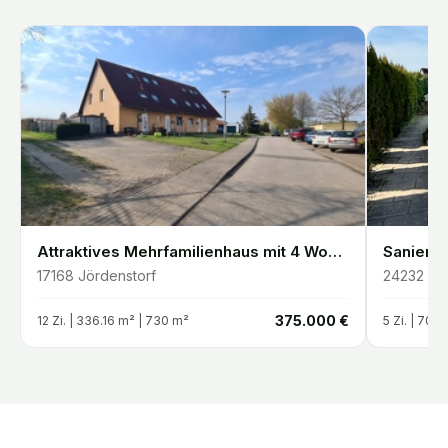
Attraktives Mehrfamilienhaus mit 4 Wohneinheiten Vollvermietet & gepflegt
17168
Jördenstorf
24232
Sc
€
375.000 €
12
Zi. |
336.16
m²
| 730 m²
5
Zi. |
70
m