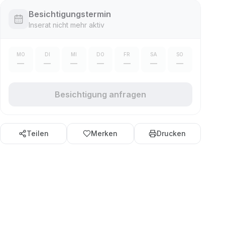
Besichtigungstermin
Inserat nicht mehr aktiv
MO
DI
MI
DO
FR
SA
SO
—
—
—
—
—
—
—
Besichtigung anfragen
Teilen
Merken
Drucken