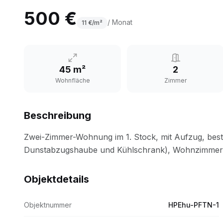
500 €
/ Monat
11
€/m²
45 m²
2
Wohnfläche
Zimmer
Beschreibung
Objektdetails
Objektnummer
HPEhu-PFTN-1