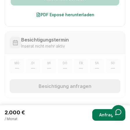
PDF Exposé herunterladen
Besichtigungstermin
Inserat nicht mehr aktiv
MO
DI
MI
DO
FR
SA
SO
—
—
—
—
—
—
—
Besichtigung anfragen
2.000 €
Anfragen
/ Monat