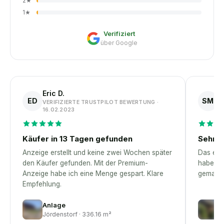
2
★
1
★
Verifiziert
über Google
Eric D.
S
ED
SM
VERIFIZIERTE TRUSTPILOT BEWERTUNG ·
V
16.02.2023
1
Käufer in 13 Tagen gefunden
Sehr p
Anzeige erstellt und keine zwei Wochen später
Das erst
den Käufer gefunden. Mit der Premium-
habe – 
Anzeige habe ich eine Menge gespart. Klare
gemacht
Empfehlung.
Anlage
H
Jördenstorf · 336.16 m²
El