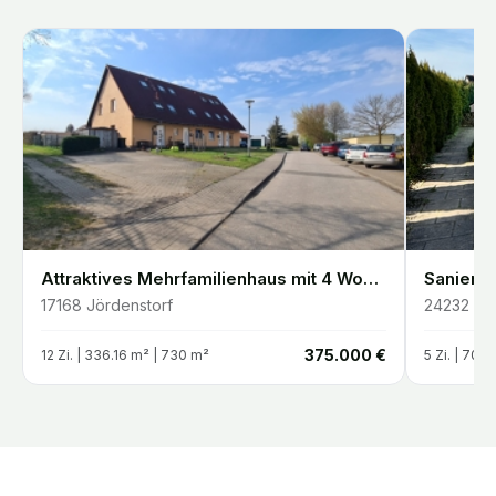
Attraktives Mehrfamilienhaus mit 4 Wohneinheiten Vollvermietet & gepflegt
17168
Jördenstorf
24232
Sc
€
375.000 €
12
Zi. |
336.16
m²
| 730 m²
5
Zi. |
70
m