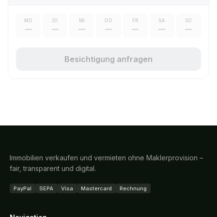
MO
DI
MI
DO
FR
SA
SO
—
—
—
—
—
—
—
Besichtigung anfragen
Immobilien verkaufen und vermieten ohne Maklerprovision –
fair, transparent und digital.
PayPal
SEPA
Visa
Mastercard
Rechnung