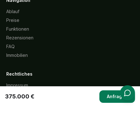
Navigation
Ablauf
Preise
Funktionen
Rezensionen
FAQ
Immobilien
Rechtliches
Impressum
Datenschutz
375.000 €
Anfragen
AGB
Widerrufsbelehrung
Cookie-Richtlinie
KI-Transparenz