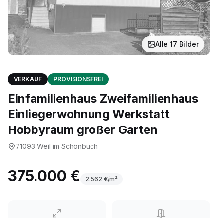
Alle
17
Bilder
VERKAUF
PROVISIONSFREI
Einfamilienhaus Zweifamilienhaus
Einliegerwohnung Werkstatt
Hobbyraum großer Garten
71093
Weil im Schönbuch
375.000 €
2.562
€/m²