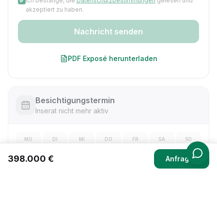
Ich bestätige, die
Datenschutzbestimmungen
gelesen und
akzeptiert zu haben.
Nachricht senden
PDF Exposé herunterladen
Besichtigungstermin
Inserat nicht mehr aktiv
MO
DI
MI
DO
FR
SA
SO
—
—
—
—
—
—
—
398.000 €
Anfragen
Besichtigung anfragen