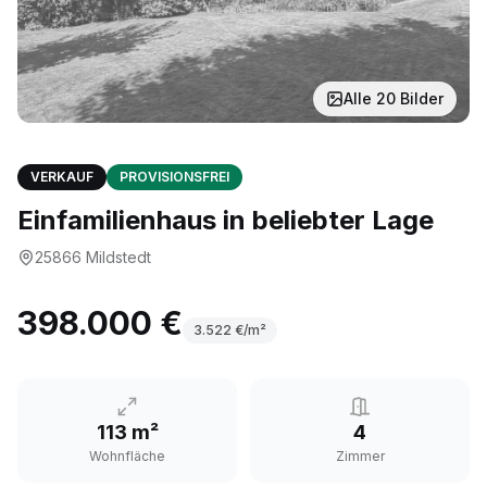
Alle
20
Bilder
VERKAUF
PROVISIONSFREI
Einfamilienhaus in beliebter Lage
25866
Mildstedt
398.000 €
3.522
€/m²
113 m²
4
Wohnfläche
Zimmer