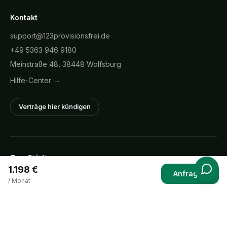
Kontakt
support@123provisionsfrei.de
+49 5363 946 9180
Meinstraße 48, 38448 Wolfsburg
Hilfe-Center →
Verträge hier kündigen
Top-Städte
1.198 €
Anfragen
Immobilien in
Berlin
Immobilien in
Bamberg
/ Monat
Immobilien in
Bremen
Immobilien in
Duisburg
Immobilien in
Köln
Immobilien in
Leipzig
Alle Regionen →