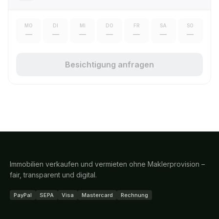
MO
DI
MI
DO
FR
SA
SO
—
—
—
—
—
—
—
Besichtigung anfragen
Immobilien verkaufen und vermieten ohne Maklerprovision –
fair, transparent und digital.
PayPal
SEPA
Visa
Mastercard
Rechnung