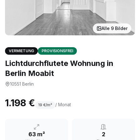
Alle
9
Bilder
VERMIETUNG
PROVISIONSFREI
Lichtdurchflutete Wohnung in
Berlin Moabit
10551
Berlin
1.198 €
/ Monat
19
€/m²
63 m²
2