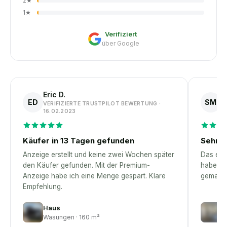
2
★
1
★
Verifiziert
über Google
Eric D.
S
ED
SM
VERIFIZIERTE TRUSTPILOT BEWERTUNG ·
V
16.02.2023
1
Käufer in 13 Tagen gefunden
Sehr p
Anzeige erstellt und keine zwei Wochen später
Das erst
den Käufer gefunden. Mit der Premium-
habe – 
Anzeige habe ich eine Menge gespart. Klare
gemacht
Empfehlung.
Haus
W
Wasungen · 160 m²
Bu