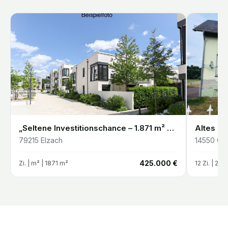
„Seltene Investitionschance – 1.871 m² Entwicklungsgrundstück in Elzach-Oberprechtal“
79215
Elzach
14550
Gro
€
425.000 €
Zi. |
m²
| 1871 m²
12
Zi. |
200