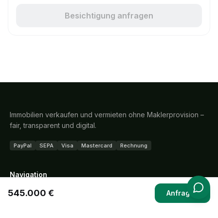
Besichtigung anfragen
Immobilien verkaufen und vermieten ohne Maklerprovision –
fair, transparent und digital.
PayPal
SEPA
Visa
Mastercard
Rechnung
Navigation
545.000 €
Ablauf
Anfragen
Preise