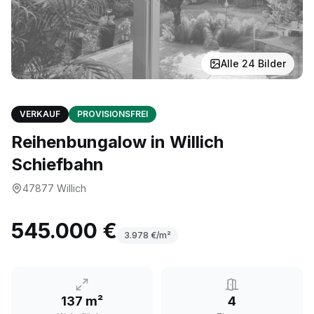
Alle
24
Bilder
VERKAUF
PROVISIONSFREI
Reihenbungalow in Willich
Schiefbahn
47877
Willich
545.000 €
3.978
€/m²
137 m²
4