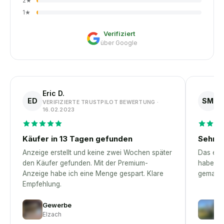
2
★
1
★
Verifiziert
über Google
Eric D.
S
ED
SM
VERIFIZIERTE TRUSTPILOT BEWERTUNG ·
V
16.02.2023
1
Käufer in 13 Tagen gefunden
Sehr p
Anzeige erstellt und keine zwei Wochen später
Das erst
den Käufer gefunden. Mit der Premium-
habe – 
Anzeige habe ich eine Menge gespart. Klare
gemacht
Empfehlung.
Gewerbe
H
Elzach
D