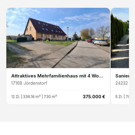
Attraktives Mehrfamilienhaus mit 4 Wohneinheiten Vollvermietet & gepflegt
17168
Jördenstorf
24232
Sc
€
375.000 €
12
Zi. |
336.16
m²
| 730 m²
5
Zi. |
70
m