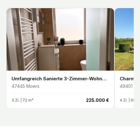
 Malente
Umfangreich Sanierte 3-Zimmer-Wohnung mit Balkon und Klimaanlage in Moers Utfort
47445
Moers
49401
Da
€
225.000 €
3
Zi. |
72
m²
4
Zi. |
68
m