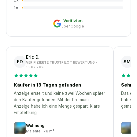
2
★
1
★
Verifiziert
über Google
Eric D.
S
ED
SM
VERIFIZIERTE TRUSTPILOT BEWERTUNG ·
V
16.02.2023
1
Käufer in 13 Tagen gefunden
Sehr p
Anzeige erstellt und keine zwei Wochen später
Das erst
den Käufer gefunden. Mit der Premium-
habe – 
Anzeige habe ich eine Menge gespart. Klare
gemacht
Empfehlung.
Wohnung
H
Malente · 78 m²
D