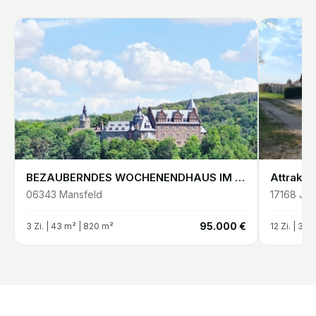
BEZAUBERNDES WOCHENENDHAUS IM HARZ MIT SCHLOSSBLICK
06343
Mansfeld
17168
Jör
€
95.000 €
3
Zi. |
43
m²
| 820 m²
12
Zi. |
336