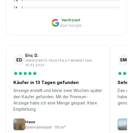
2
★
1
★
Verifiziert
über Google
Eric D.
S
ED
SM
VERIFIZIERTE TRUSTPILOT BEWERTUNG ·
V
16.02.2023
1
Käufer in 13 Tagen gefunden
Sehr p
Anzeige erstellt und keine zwei Wochen später
Das erst
den Käufer gefunden. Mit der Premium-
habe – 
Anzeige habe ich eine Menge gespart. Klare
gemacht
Empfehlung.
Haus
H
Ebermannstadt · 110 m²
M